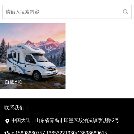
白鹭B款
联系我们：
中国大陆：山东省青岛市即墨区段泊岚镇致诚路2号
+ 15898880757 13853221930/13698689615