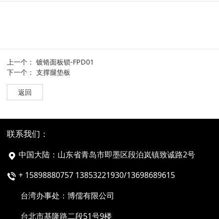
上一个：
镀铬面板锁-FPD01
下一个：
支撑腿垫板
返回
联系我们：
中国大陆：山东省青岛市即墨区段泊岚镇致诚路2号
+ 15898880757 13853221930/13698689615
台湾办事处：博儒有限公司
台北市基隆路二段51号9楼